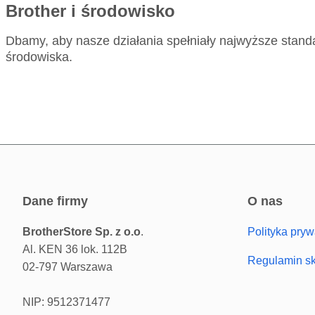
Brother i środowisko
Dbamy, aby nasze działania spełniały najwyższe stand
środowiska.
dane firmy
o nas
BrotherStore Sp. z o.o
.
Polityka pryw
Al. KEN 36 lok. 112B
Regulamin s
02-797 Warszawa
NIP: 9512371477