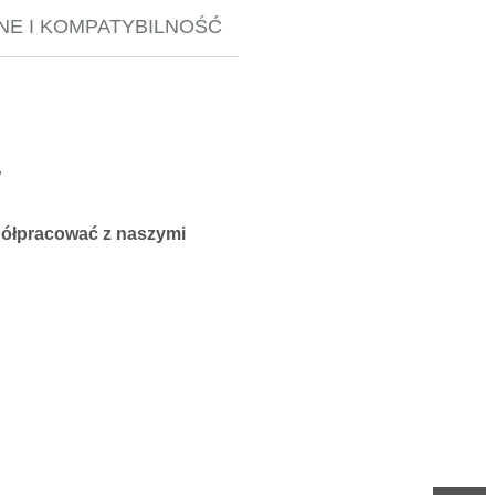
NE I KOMPATYBILNOŚĆ
W
spółpracować z naszymi