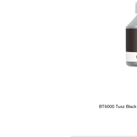
BT6000 Tusz Black
Skip to
the
beginning
of the