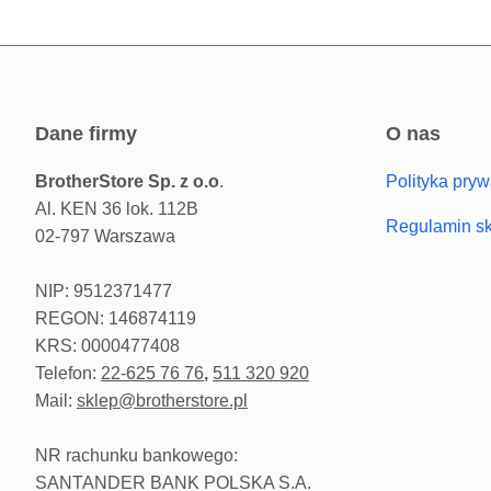
dane firmy
o nas
BrotherStore Sp. z o.o
.
Polityka pryw
Al. KEN 36 lok. 112B
Regulamin s
02-797 Warszawa
NIP: 9512371477
REGON: 146874119
KRS: 0000477408
Telefon:
22-625 76 76
,
511 320 920
Mail:
sklep@brotherstore.pl
NR rachunku bankowego:
SANTANDER BANK POLSKA S.A.