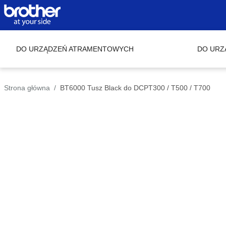
DO URZĄDZEŃ ATRAMENTOWYCH
DO URZ
Strona główna
BT6000 Tusz Black do DCPT300 / T500 / T700
Skip to
the
end of
the
images
gallery