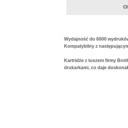
images
O
gallery
Wydajność do 6000 wydruków
Kompatybilny z następując
Kartridże z tuszem firmy Bro
drukarkami, co daje doskonałe