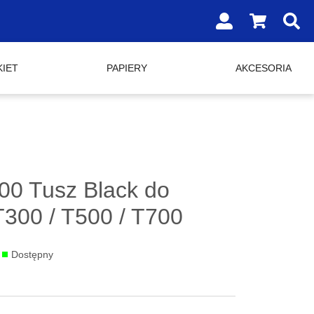
SHOPPING
CART
DROPDOW
TRIGGER,
0
KIET
PAPIERY
AKCESORIA
PRODUCTS
IN
YOUR
SHOPPING
CART
00 Tusz Black do
300 / T500 / T700
:
Dostępny