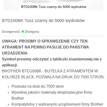
BTD100BK Tusz czarny do 5000 wydruków
Skip to
BTD100BK Tusz czarny do 5000 wydruków
the
beginning
Dostępność:
Dostępny
of the
images
UWAGA: PROSIMY O SPRAWDZENIE CZY TEN
gallery
ATRAMENT NA PEWNO PASUJE DO PAŃSTWA
URZĄDZENIA.
Symbol prosimy odczytać z tabliczki znamionowej nie z
aplikacji.
BROTHER BTD100BK - BUTELKA Z ATRAMENTEM W
KOLORZE BLACK. POZWALA NA DRUK DO 7500 STRON.
Pozwala na druk do 7500 stron
Wysokiej jakości materiały eksploatacyjne firmy
Brother
Kompatybilny z wybranymi urządzeniami firmy Brother