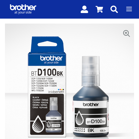
SHOPPING
CART
DROPDOWN
TRIGGER,
Skip to
0
PRODUCTS
the
IN
end of
YOUR
SHOPPING
the
CART
images
gallery