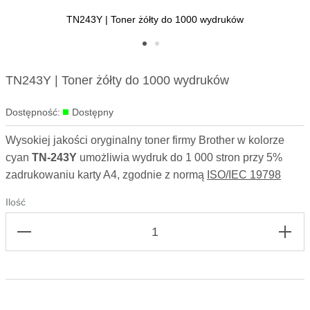
TN243Y | Toner żółty do 1000 wydruków
Skip to
TN243Y | Toner żółty do 1000 wydruków
the
beginning
Dostępność:
Dostępny
of the
images
Wysokiej jakości oryginalny toner firmy Brother w kolorze
gallery
cyan
TN-243Y
umożliwia wydruk do 1 000 stron przy 5%
zadrukowaniu karty A4, zgodnie z normą
ISO/IEC 19798
Ilość