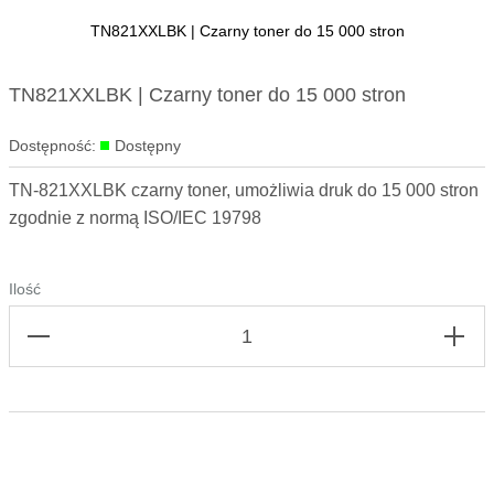
TN821XXLBK | Czarny toner do 15 000 stron
Skip to
TN821XXLBK | Czarny toner do 15 000 stron
the
beginning
Dostępność:
Dostępny
of the
images
TN-821XXLBK czarny toner, umożliwia druk do 15 000 stron
gallery
zgodnie z normą ISO/IEC 19798
Ilość