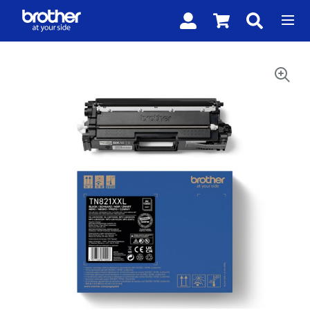
SHOPPING
CART
DROPDOWN
TRIGGER,
Skip to
0
PRODUCTS
the
IN
end of
YOUR
SHOPPING
the
CART
images
gallery