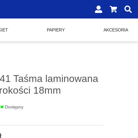
SHOPPING
CART
DROPDOW
TRIGGER,
0
KIET
PAPIERY
AKCESORIA
PRODUCTS
IN
YOUR
SHOPPING
CART
41 Taśma laminowana
erokości 18mm
:
Dostępny
ł