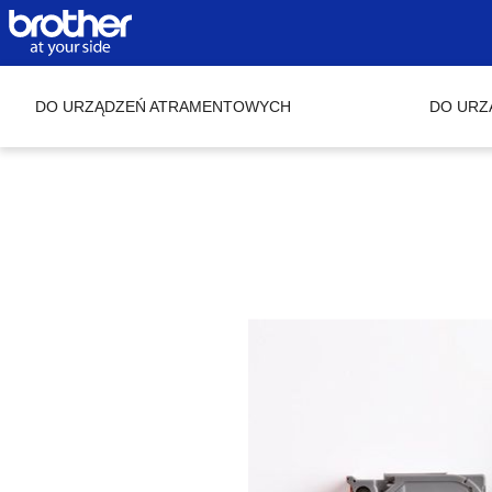
DO URZĄDZEŃ ATRAMENTOWYCH
DO URZ
Skip to
the
end of
the
images
gallery