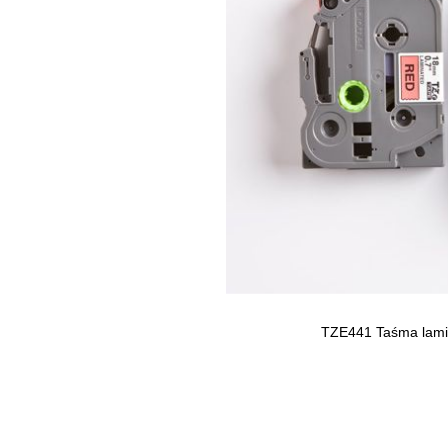
TZE441 Taśma lami
Skip to
the
beginning
of the
images