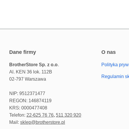
dane firmy
o nas
BrotherStore Sp. z o.o
.
Polityka pryw
Al. KEN 36 lok. 112B
Regulamin s
02-797 Warszawa
NIP: 9512371477
REGON: 146874119
KRS: 0000477408
Telefon:
22-625 76 76
,
511 320 920
Mail:
sklep@brotherstore.pl